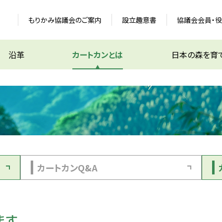
もりかみ協議会のご案内
設立趣意書
協議会会員・
沿革
カートカンとは
日本の森を育
カートカンQ&A
ます