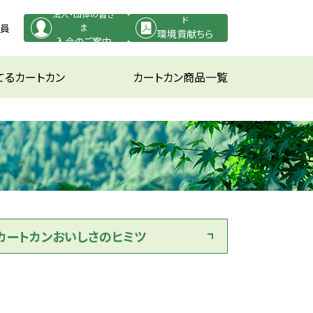
PDFダウンロー
法人・団体の皆さ
ド
役員
ま
環境貢献ちら
入会のご案内
し
てるカートカン
カートカン商品一覧
カートカンおいしさのヒミツ